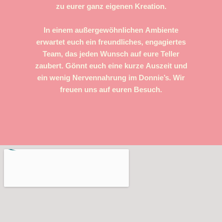
zu eurer ganz eigenen Kreation.
In einem außergewöhnlichen Ambiente
erwartet euch ein freundliches, engagiertes
Team, das jeden Wunsch auf eure Teller
zaubert. Gönnt euch eine kurze Auszeit und
ein wenig Nervennahrung im Donnie’s. Wir
freuen uns auf euren Besuch.